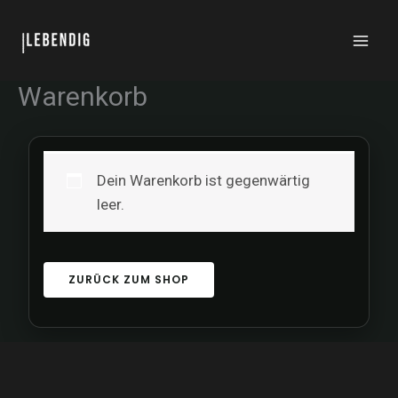
Zum
Inhalt
springen
Warenkorb
Dein Warenkorb ist gegenwärtig
leer.
ZURÜCK ZUM SHOP